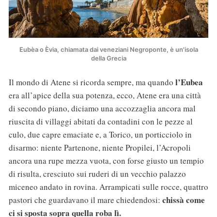
Eubèa o Èvia, chiamata dai veneziani Negroponte, è un'isola
della Grecia
l’Eubea
Il mondo di Atene si ricorda sempre, ma quando
era all’apice della sua potenza, ecco, Atene era una città
di secondo piano, diciamo una accozzaglia ancora mal
riuscita di villaggi abitati da contadini con le pezze al
culo, due capre emaciate e, a Torico, un porticciolo in
disarmo: niente Partenone, niente Propilei, l’Acropoli
ancora una rupe mezza vuota, con forse giusto un tempio
di risulta, cresciuto sui ruderi di un vecchio palazzo
miceneo andato in rovina. Arrampicati sulle rocce, quattro
chissà come
pastori che guardavano il mare chiedendosi:
ci si sposta sopra quella roba lì.