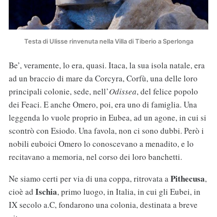
Testa di Ulisse rinvenuta nella Villa di Tiberio a Sperlonga
Be’, veramente, lo era, quasi. Itaca, la sua isola natale, era
ad un braccio di mare da Corcyra, Corfù, una delle loro
principali colonie, sede, nell’
Odissea
, del felice popolo
dei Feaci. E anche Omero, poi, era uno di famiglia. Una
leggenda lo vuole proprio in Eubea, ad un agone, in cui si
scontrò con Esiodo. Una favola, non ci sono dubbi. Però i
nobili euboici Omero lo conoscevano a menadito, e lo
recitavano a memoria, nel corso dei loro banchetti.
Pithecusa
Ne siamo certi per via di una coppa, ritrovata a
,
Ischia
cioè ad
, primo luogo, in Italia, in cui gli Eubei, in
IX secolo a.C, fondarono una colonia, destinata a breve