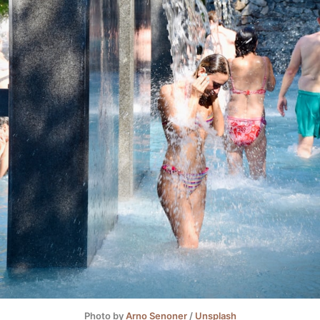
Photo by
Arno Senoner
/
Unsplash