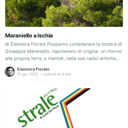
Maraniello a Ischia
di Eleonora Fiorani Possiamo considerare la mostra di
Giuseppe Maraniello, napoletano di origine, un ritorno
alla propria terra, o Haimat, nelle sue radici antiche,
da cui ci sembra nascere la magia e la vocazione
Eleonora Fiorani
poeticamente e sottilmente metafisica della sua
21 giu 2022
•
Lettura di 4 min
ricerca e della sua opera. E’ un ritorno in grande