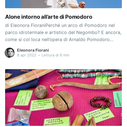
Alone intorno all’arte di Pomodoro
di Eleonora FioraniPerché un arco di Pomodoro nel
parco idrotermale e artistico del Negombo? E ancora,
come si col loca nell’opera di Arnaldo Pomodoro
questa nuova scultura, che esplora forme inedite e
Eleonora Fiorani
materiali mai prima trattati, anche se entrambi
8 apr 2022
•
Lettura di 6 min
antichissimi, da parte di Pomodoro che, di solito, nella
sua