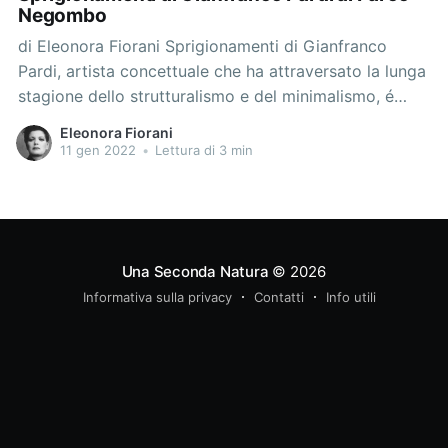
Negombo
di Eleonora Fiorani Sprigionamenti di Gianfranco
Pardi, artista concettuale che ha attraversato la lunga
stagione dello strutturalismo e del minimalismo, é
un’opera del 2011, dell’ultimo periodo di vita
Eleonora Fiorani
dell’artista e si iscrive nella sua rilettura delle
11 gen 2022
•
Lettura di 3 min
avanguardie storiche come l'Astrattismo, il
Suprematismo, il Costruttivismo e il Neoplasticismo,
Una Seconda Natura
© 2026
Informativa sulla privacy
Contatti
Info utili