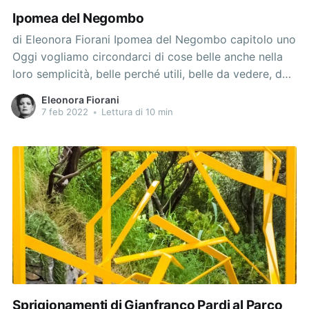
Ipomea del Negombo
di Eleonora Fiorani Ipomea del Negombo capitolo uno
Oggi vogliamo circondarci di cose belle anche nella
loro semplicità, belle perché utili, belle da vedere, da
toccare, da usare, da contemplare. C’è nell’aria una
Eleonora Fiorani
rinnovata sensibilità verso quei concetti e quei valori
7 feb 2022
•
Lettura di 10 min
che fanno capo alla gentilezza e alla
Sprigionamenti di Gianfranco Pardi al Parco