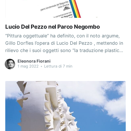
Lucio Del Pezzo nel Parco Negombo
“Pittura oggettuale” ha definito, con il noto argume,
Gillo Dorfles l’opera di Lucio Del Pezzo , mettendo in
rilievo che i suoi oggetti sono “la traduzione plastico-
cromatica di un’atmosfera metafisica”, che è però
Eleonora Fiorani
gioiosa e ironica verso l’attuale mondo popolato di
1 mag 2022
•
Lettura di 7 min
oggetti amati, incantati, consumati. Gli oggetti sono